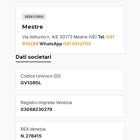
SEDE CORSI
Mestre
Via Volturno n. 4/E 30173 Mestre (VE)
Tel.
041
616289
WhatsApp
041 5412700
Dati societari
Codice Univoco SDI
GV1GR0L
Registro Imprese Venezia
03068230279
REA Venezia
N. 278415