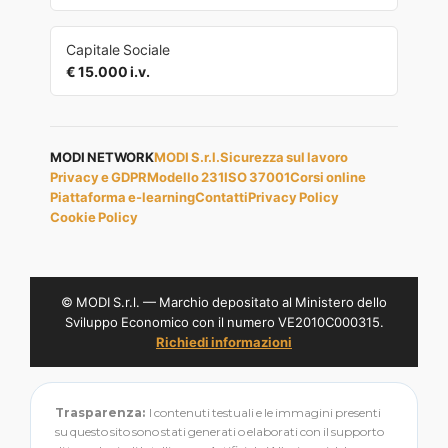
Capitale Sociale
€ 15.000 i.v.
MODI NETWORK
MODI S.r.l.
Sicurezza sul lavoro
Privacy e GDPR
Modello 231
ISO 37001
Corsi online
Piattaforma e-learning
Contatti
Privacy Policy
Cookie Policy
© MODI S.r.l. — Marchio depositato al Ministero dello
Sviluppo Economico con il numero VE2010C000315.
Richiedi informazioni
Trasparenza:
I contenuti testuali e le immagini presenti
su questo sito sono stati generati o elaborati con il supporto