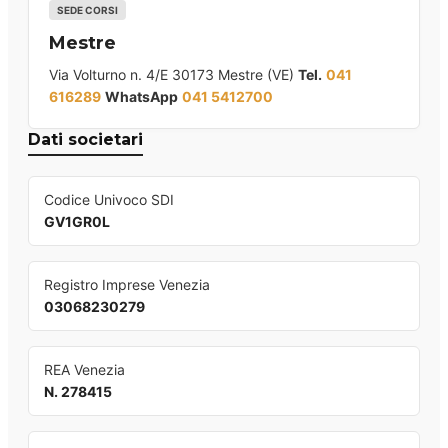
SEDE CORSI
Mestre
Via Volturno n. 4/E 30173 Mestre (VE)
Tel.
041
616289
WhatsApp
041 5412700
Dati societari
Codice Univoco SDI
GV1GR0L
Registro Imprese Venezia
03068230279
REA Venezia
N. 278415