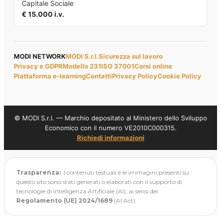
Capitale Sociale
€ 15.000 i.v.
MODI NETWORK
MODI S.r.l.
Sicurezza sul lavoro
Privacy e GDPR
Modello 231
ISO 37001
Corsi online
Piattaforma e-learning
Contatti
Privacy Policy
Cookie Policy
© MODI S.r.l. — Marchio depositato al Ministero dello Sviluppo
Economico con il numero VE2010C000315.
Richiedi informazioni
Trasparenza:
I contenuti testuali e le immagini presenti su
questo sito sono stati generati o elaborati con il supporto di
tecnologie di Intelligenza Artificiale (AI), ai sensi del
Regolamento (UE) 2024/1689
(AI Act).