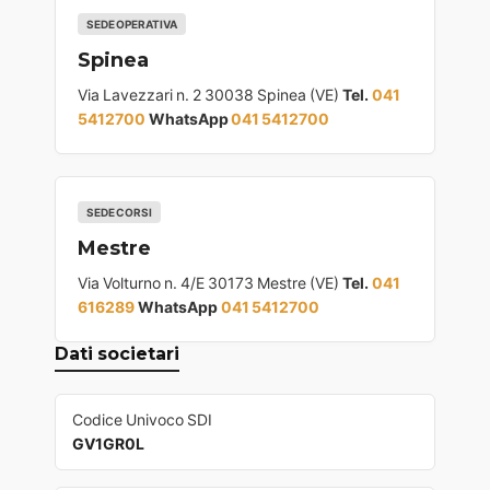
SEDE OPERATIVA
Spinea
Via Lavezzari n. 2 30038 Spinea (VE)
Tel.
041
5412700
WhatsApp
041 5412700
SEDE CORSI
Mestre
Via Volturno n. 4/E 30173 Mestre (VE)
Tel.
041
616289
WhatsApp
041 5412700
Dati societari
Codice Univoco SDI
GV1GR0L