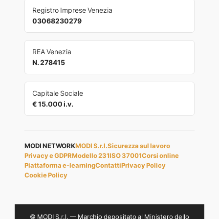
Registro Imprese Venezia
03068230279
REA Venezia
N. 278415
Capitale Sociale
€ 15.000 i.v.
MODI NETWORK
MODI S.r.l.
Sicurezza sul lavoro
Privacy e GDPR
Modello 231
ISO 37001
Corsi online
Piattaforma e-learning
Contatti
Privacy Policy
Cookie Policy
© MODI S.r.l. — Marchio depositato al Ministero dello