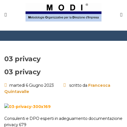
MODINETWORK
Home
Compliance
Chi Siamo
03 privacy
Corsi
03 privacy
CONTATTACI
martedì 6 Giugno 2023
scritto da
Francesca
Quintavalle
Questionario
Blog e info
Consulenti e DPO esperti in adeguamento documentazione
FAQ
privacy 679