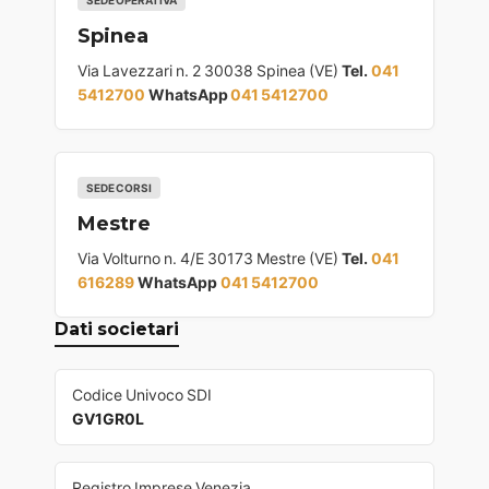
SEDE OPERATIVA
Spinea
Via Lavezzari n. 2 30038 Spinea (VE)
Tel.
041
5412700
WhatsApp
041 5412700
SEDE CORSI
Mestre
Via Volturno n. 4/E 30173 Mestre (VE)
Tel.
041
616289
WhatsApp
041 5412700
Dati societari
Codice Univoco SDI
GV1GR0L
Registro Imprese Venezia