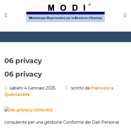
MODINETWORK
Home
Compliance
Chi Siamo
06 privacy
Corsi
06 privacy
CONTATTACI
sabato 4 Gennaio 2025
scritto da
Francesca
Quintavalle
Questionario
Blog e info
consulente per una gestione Conforme dei Dati Personal
FAQ