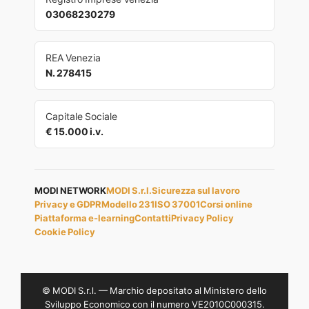
03068230279
REA Venezia
N. 278415
Capitale Sociale
€ 15.000 i.v.
MODI NETWORK
MODI S.r.l.
Sicurezza sul lavoro
Privacy e GDPR
Modello 231
ISO 37001
Corsi online
Piattaforma e-learning
Contatti
Privacy Policy
Cookie Policy
© MODI S.r.l. — Marchio depositato al Ministero dello
Sviluppo Economico con il numero VE2010C000315.