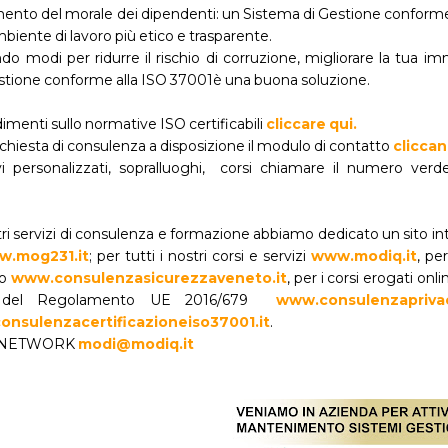
ento del morale dei dipendenti: un Sistema di Gestione conforme a
iente di lavoro più etico e trasparente.
ndo modi per ridurre il rischio di corruzione, migliorare la tu
stione conforme alla ISO 37001è una buona soluzione.
menti sullo normative ISO certificabili
cliccare qui.
richiesta di consulenza a disposizione il modulo di contatto
cliccan
vi personalizzati, sopralluoghi, corsi chiamare il numero 
stri servizi di consulenza e formazione abbiamo dedicato un sito in
.mog231.it
; per tutti i nostri corsi e servizi
www.modiq.it
, pe
ro
www.consulenzasicurezzaveneto.it
, per i corsi erogati onl
hi del Regolamento UE 2016/679
www.consulenzapriva
nsulenzacertificazioneiso37001.it
.
I NETWORK
modi@modiq.it