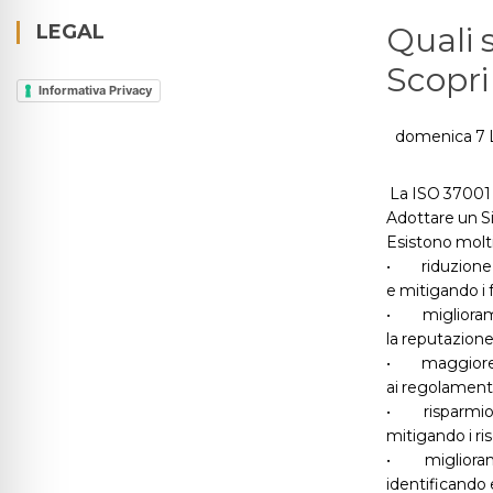
LEGAL
Quali 
Scopri
Informativa Privacy
domenica 7 
La ISO 37001 è
Adottare un Si
Esistono molt
•
riduzione
e mitigando i fa
•
miglioram
la reputazione 
•
maggiore 
ai regolamenti
•
risparmi
mitigando i ris
•
migliora
identificando e