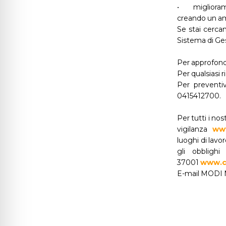
•
miglioram
creando un amb
Se stai cerca
Sistema di Ge
Per approfondi
Per qualsiasi 
Per preventi
0415412700.
Per tutti i no
vigilanza
www
luoghi di lavo
gli obblig
37001
www.co
E-mail MOD