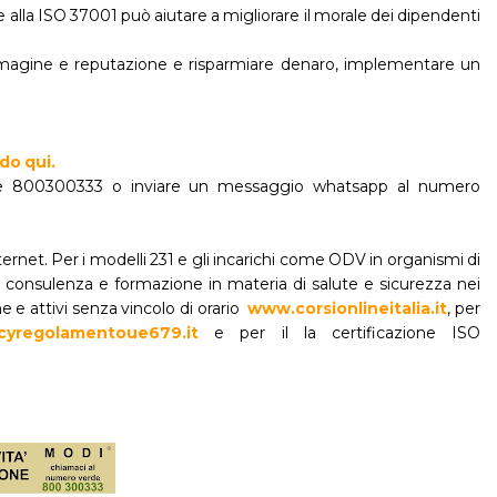
lla ISO 37001 può aiutare a migliorare il morale dei dipendenti
a immagine e reputazione e risparmiare denaro, implementare un
do qui.
verde 800300333 o inviare un messaggio whatsapp al numero
ternet. Per i modelli 231 e gli incarichi come ODV in organismi di
r consulenza e formazione in materia di salute e sicurezza nei
ine e attivi senza vincolo di orario
www.corsionlineitalia.it
, per
cyregolamentoue679.it
e per il la certificazione ISO