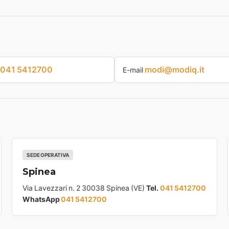
041 5412700
modi@modiq.it
E-mail
SEDE OPERATIVA
Spinea
Via Lavezzari n. 2 30038 Spinea (VE)
Tel.
041 5412700
WhatsApp
041 5412700