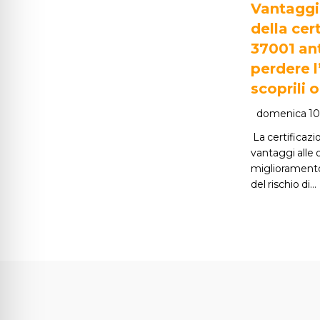
Vantaggi
della cer
37001 an
perdere l
scoprili o
domenica 10
La certificaz
vantaggi alle o
miglioramento
del rischio di…