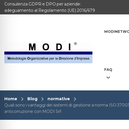
Consulenza GDPR e DPO per aziende:
MODINETWORK
adeguamento al Regolamento (UE) 2016/679
Home
MODINETW
Compliance
Chi Siamo
Corsi
FAQ
CONTATTACI
Questionario
Home
Blog
normative
Quali sono i vantaggi dei sistemi di gestione a norma ISO 37001?
Blog e info
anticorruzione con MODI Srl!
FAQ