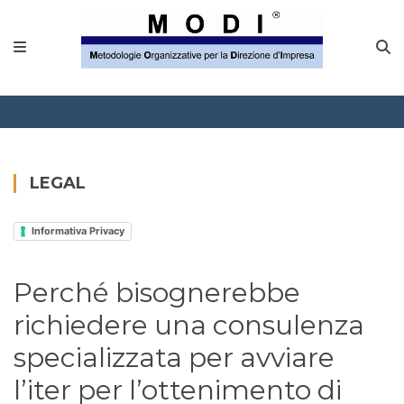
MODINETWORK
Home
Compliance
Chi Siamo
LEGAL
Corsi
Informativa Privacy
CONTATTACI
Perché bisognerebbe
Questionario
richiedere una consulenza
Blog e info
specializzata per avviare
l’iter per l’ottenimento di
FAQ