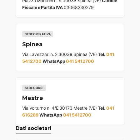
Piazza Marconi n. 9 30038 Spinea (VE)
Codice
Fiscale e Partita IVA
03068230279
SEDE OPERATIVA
Spinea
Via Lavezzari n. 2 30038 Spinea (VE)
Tel.
041
5412700
WhatsApp
041 5412700
SEDE CORSI
Mestre
Via Volturno n. 4/E 30173 Mestre (VE)
Tel.
041
616289
WhatsApp
041 5412700
Dati societari