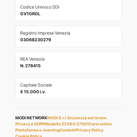
Codice Univoco SDI
GV1GR0L
Registro Imprese Venezia
03068230279
REA Venezia
N. 278415
Capitale Sociale
€ 15.000 i.v.
MODI NETWORK
MODI S.r.l.
Sicurezza sul lavoro
Privacy e GDPR
Modello 231
ISO 37001
Corsi online
Piattaforma e-learning
Contatti
Privacy Policy
Cookie Policy