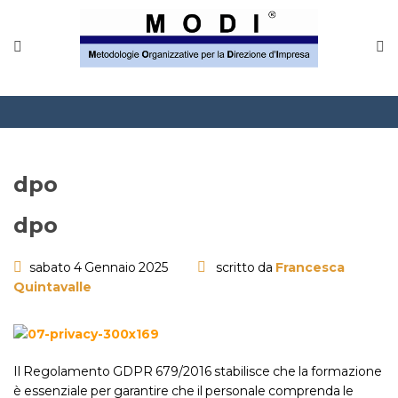
MODINETWORK
Home
Compliance
Chi Siamo
dpo
Corsi
dpo
CONTATTACI
sabato 4 Gennaio 2025
scritto da
Francesca
Quintavalle
Questionario
Blog e info
Il Regolamento GDPR 679/2016 stabilisce che la formazione
FAQ
è essenziale per garantire che il personale comprenda le