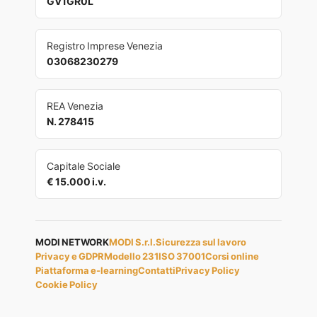
GV1GR0L
Registro Imprese Venezia
03068230279
REA Venezia
N. 278415
Capitale Sociale
€ 15.000 i.v.
MODI NETWORK
MODI S.r.l.
Sicurezza sul lavoro
Privacy e GDPR
Modello 231
ISO 37001
Corsi online
Piattaforma e-learning
Contatti
Privacy Policy
Cookie Policy