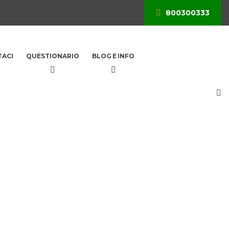
800300333
ACI
QUESTIONARIO
BLOG E INFO