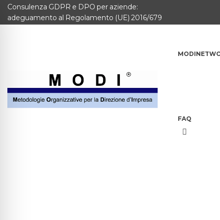
Consulenza GDPR e DPO per aziende:
MODINETWORK
adeguamento al Regolamento (UE) 2016/679
Home
MODINETW
Compliance
Chi Siamo
Corsi
FAQ
CONTATTACI
Questionario
Blog e info
FAQ