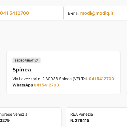
041 5412700
modi@modiq.it
E-mail
SEDE OPERATIVA
Spinea
Via Lavezzari n. 2 30038 Spinea (VE)
Tel.
041 5412700
WhatsApp
041 5412700
Imprese Venezia
REA Venezia
0279
N. 278415