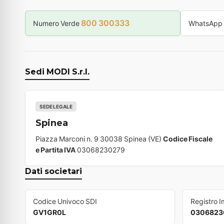
800 300333
Numero Verde
WhatsApp
Sedi MODI S.r.l.
SEDE LEGALE
Spinea
Piazza Marconi n. 9 30038 Spinea (VE)
Codice Fiscale
e Partita IVA
03068230279
Dati societari
Codice Univoco SDI
Registro 
GV1GR0L
0306823