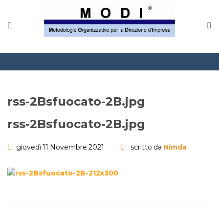
MODINETWORK
Home
Compliance
Chi Siamo
rss-2Bsfuocato-2B.jpg
Corsi
rss-2Bsfuocato-2B.jpg
CONTATTACI
giovedì 11 Novembre 2021
scritto da
Nimda
Questionario
Blog e info
FAQ