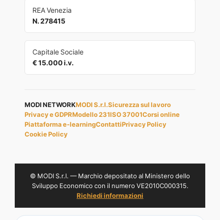
REA Venezia
N. 278415
Capitale Sociale
€ 15.000 i.v.
MODI NETWORK
MODI S.r.l.
Sicurezza sul lavoro
Privacy e GDPR
Modello 231
ISO 37001
Corsi online
Piattaforma e-learning
Contatti
Privacy Policy
Cookie Policy
© MODI S.r.l. — Marchio depositato al Ministero dello
Sviluppo Economico con il numero VE2010C000315.
Richiedi informazioni