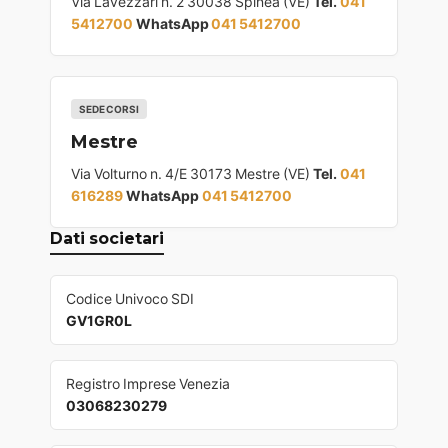
Via Lavezzari n. 2 30038 Spinea (VE)
Tel.
041
5412700
WhatsApp
041 5412700
SEDE CORSI
Mestre
Via Volturno n. 4/E 30173 Mestre (VE)
Tel.
041
616289
WhatsApp
041 5412700
Dati societari
Codice Univoco SDI
GV1GR0L
Registro Imprese Venezia
03068230279