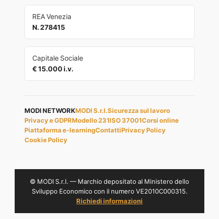
REA Venezia
N. 278415
Capitale Sociale
€ 15.000 i.v.
MODI NETWORK
MODI S.r.l.
Sicurezza sul lavoro
Privacy e GDPR
Modello 231
ISO 37001
Corsi online
Piattaforma e-learning
Contatti
Privacy Policy
Cookie Policy
© MODI S.r.l. — Marchio depositato al Ministero dello
Sviluppo Economico con il numero VE2010C000315.
Richiedi informazioni