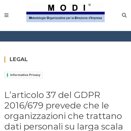
MODINETWORK
Home
Compliance
Chi Siamo
LEGAL
Corsi
Informativa Privacy
CONTATTACI
L’articolo 37 del GDPR
Questionario
2016/679 prevede che le
Blog e info
organizzazioni che trattano
dati personali su larga scala
FAQ