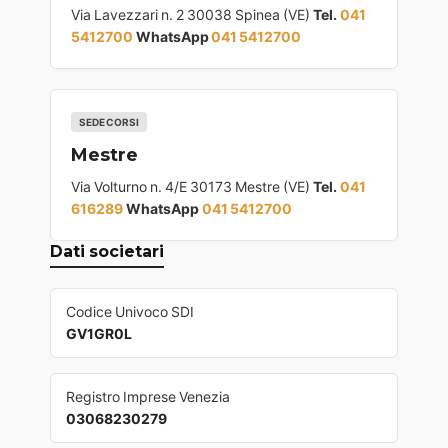
Via Lavezzari n. 2 30038 Spinea (VE)
Tel.
041
5412700
WhatsApp
041 5412700
SEDE CORSI
Mestre
Via Volturno n. 4/E 30173 Mestre (VE)
Tel.
041
616289
WhatsApp
041 5412700
Dati societari
Codice Univoco SDI
GV1GR0L
Registro Imprese Venezia
03068230279