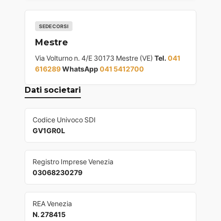
SEDE CORSI
Mestre
Via Volturno n. 4/E 30173 Mestre (VE)
Tel.
041
616289
WhatsApp
041 5412700
Dati societari
Codice Univoco SDI
GV1GR0L
Registro Imprese Venezia
03068230279
REA Venezia
N. 278415