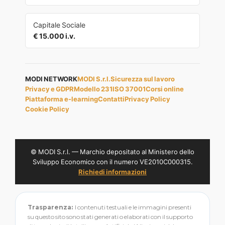
Capitale Sociale
€ 15.000 i.v.
MODI NETWORK
MODI S.r.l.
Sicurezza sul lavoro
Privacy e GDPR
Modello 231
ISO 37001
Corsi online
Piattaforma e-learning
Contatti
Privacy Policy
Cookie Policy
© MODI S.r.l. — Marchio depositato al Ministero dello
Sviluppo Economico con il numero VE2010C000315.
Richiedi informazioni
Trasparenza:
I contenuti testuali e le immagini presenti
su questo sito sono stati generati o elaborati con il supporto