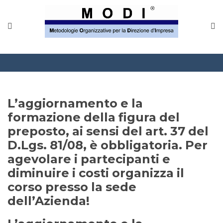
MODINETWORK
Home
Compliance
Chi Siamo
L’aggiornamento e la
Corsi
formazione della figura del
preposto, ai sensi del art. 37 del
CONTATTACI
D.Lgs. 81/08, è obbligatoria. Per
agevolare i partecipanti e
Questionario
diminuire i costi organizza il
corso presso la sede
Blog e info
dell’Azienda!
FAQ