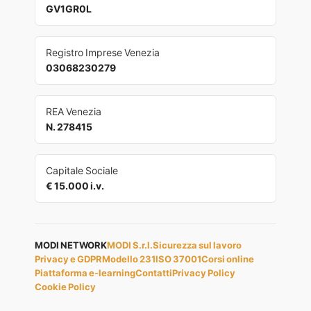
GV1GR0L
Registro Imprese Venezia
03068230279
REA Venezia
N. 278415
Capitale Sociale
€ 15.000 i.v.
MODI NETWORK
MODI S.r.l.
Sicurezza sul lavoro
Privacy e GDPR
Modello 231
ISO 37001
Corsi online
Piattaforma e-learning
Contatti
Privacy Policy
Cookie Policy