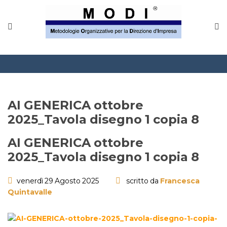
MODINETWORK
Home
Compliance
Chi Siamo
AI GENERICA ottobre
Corsi
2025_Tavola disegno 1 copia 8
CONTATTACI
AI GENERICA ottobre
2025_Tavola disegno 1 copia 8
Questionario
venerdì 29 Agosto 2025
scritto da
Francesca
Blog e info
Quintavalle
FAQ