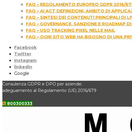
FAQ – REGOLAMENTO EUROPEO GDPR 2016/67
FAQ – AI ACT DEFINIZIONI, AMBITO DI APPLIC
FAQ – SINTESI DEI CONTENUTI PRINCIPALI D
FAQ – GOVERNANCE, SANZIONE E ROADMAP DI 
FAQ – USO TRACKING PIXEL NELLE MAIL
FAQ – OGNI SITO WEB HA BISOGNO DI UNA PR
Facebook
Twitter
Instagram
linkedin
Google
Consulenza GDPR e DPO per aziende:
adeguamento al Regolamento (UE) 2016/679
800300333