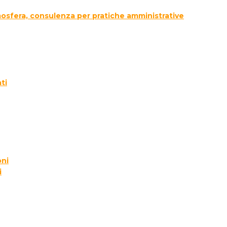
tmosfera, consulenza per pratiche amministrative
ti
oni
i