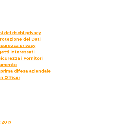
 dei rischi privacy
rotezione dei Dati
icurezza privacy
etti interessati
icurezza i Fornitori
ttamento
 prima difesa aziendale
n Officer
1:2017
1