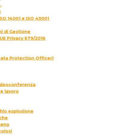
.
1
ISO 14001 e ISO 45001
i di Gestione
UE Privacy 679/2016
ata Protection Officer)
 videoconferenza
e lavoro
chio esplosione
iche
geno
colosi