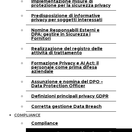
Implementazione misure di
protezione per la sicurezza privacy
Predisposizione di informative
privacy per soggetti interessati
Nomine Responsabili Esterni e
DPA: gestire in Sicurezza i
Fornitori
Realizzazione del registro delle
attività di trattamento
Formazione Privacy e AI Act: il
personale come prima difesa
aziendale
Assunzione e nomina del DPO –
Data Protection Officer
Definizioni principali privacy GDPR
Corretta gestione Data Breach
COMPLIANCE
Compliance