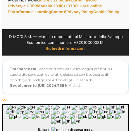
Privacy e GDPR
Modello 231
ISO 37001
Corsi online
Piattaforma e-learning
Contatti
Privacy Policy
Cookie Policy
© MODI S.r.l. — Marchio depositato al Ministero dello Sviluppo
Economico con il numero VE2010C000315.
Richiedi informazioni
Trasparenza:
I contenuti testuali e le immagini presenti su
questo sito sono stati generati o elaborati con il supporto di
tecnologie di Intelligenza Artificiale (AI), ai sensi del
Regolamento (UE) 2024/1689
(AI Act).
Italiano