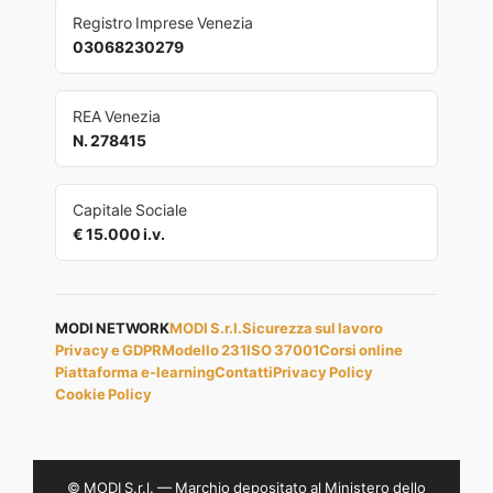
Registro Imprese Venezia
03068230279
REA Venezia
N. 278415
Capitale Sociale
€ 15.000 i.v.
MODI NETWORK
MODI S.r.l.
Sicurezza sul lavoro
Privacy e GDPR
Modello 231
ISO 37001
Corsi online
Piattaforma e-learning
Contatti
Privacy Policy
Cookie Policy
© MODI S.r.l. — Marchio depositato al Ministero dello