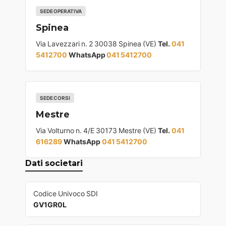
SEDE OPERATIVA
Spinea
Via Lavezzari n. 2 30038 Spinea (VE)
Tel.
041
5412700
WhatsApp
041 5412700
SEDE CORSI
Mestre
Via Volturno n. 4/E 30173 Mestre (VE)
Tel.
041
616289
WhatsApp
041 5412700
Dati societari
Codice Univoco SDI
GV1GR0L