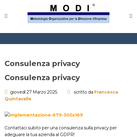
MODINETWORK
Home
Compliance
Chi Siamo
Consulenza privacy
Corsi
Consulenza privacy
CONTATTACI
giovedì 27 Marzo 2025
scritto da
Francesca
Quintavalle
Questionario
Blog e info
Contattaci subito per una consulenza sulla privacy per
FAQ
adeguare la tua azienda al GDPR!