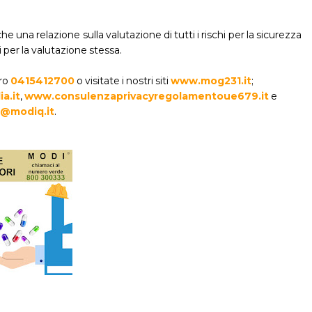
na relazione sulla valutazione di tutti i rischi per la sicurezza
ti per la valutazione stessa.
ero
0415412700
o visitate i nostri siti
www.mog231.it
;
a.it
,
www.consulenzaprivacyregolamentoue679.it
e
@modiq.it
.