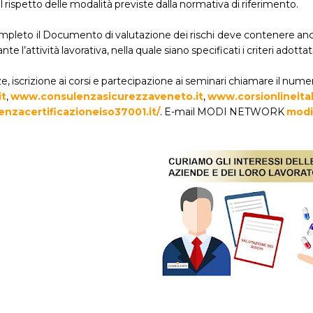
 rispetto delle modalità previste dalla normativa di riferimento.
pleto il Documento di valutazione dei rischi deve contenere anche u
ante l’attività lavorativa, nella quale siano specificati i criteri adotta
, iscrizione ai corsi e partecipazione ai seminari chiamare il num
it
,
www.consulenzasicurezzaveneto.it
,
www.corsionlineitali
nzacertificazioneiso37001.it/
. E-mail MODI NETWORK
modi