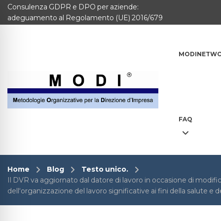
Consulenza GDPR e DPO per aziende:
MODINETWORK
adeguamento al Regolamento (UE) 2016/679
Home
MODINETW
Compliance
Chi Siamo
Corsi
FAQ
CONTATTACI
Questionario
Home
Blog
Testo unico.
Il DVR va aggiornato dal datore di lavoro in occasione di modif
Blog e info
dell‘organizzazione del lavoro significative ai fini della salute e d
FAQ