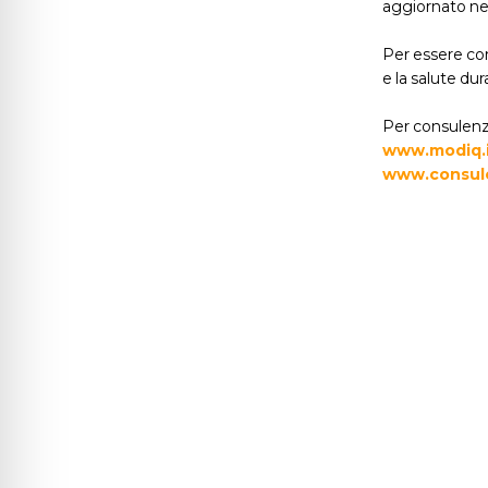
aggiornato nel
Per essere com
e la salute dur
Per consulenze
www.modiq.
www.consule