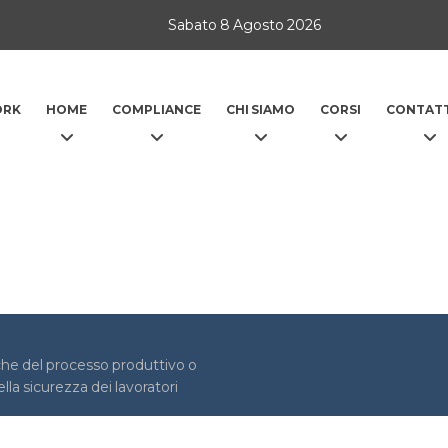
Sabato 8 Agosto 2026
ORK
HOME
COMPLIANCE
CHI SIAMO
CORSI
CONTATT
iche del processo produttivo o
ella sicurezza dei lavoratori