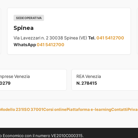
SEDE OPERATIVA
Spinea
Via Lavezzari n. 2 30038 Spinea (VE)
Tel.
041 5412700
WhatsApp
041 5412700
Imprese Venezia
REA Venezia
0279
N. 278415
Modello 231
ISO 37001
Corsi online
Piattaforma e-learning
Contatti
Priva
uppo Economico con il numero VE2010C000315.