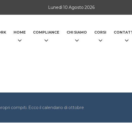
Lunedì 10 Agosto 2026
ORK
HOME
COMPLIANCE
CHI SIAMO
CORSI
CONTATT
ropri compiti. Ecco il calendario di ottobre