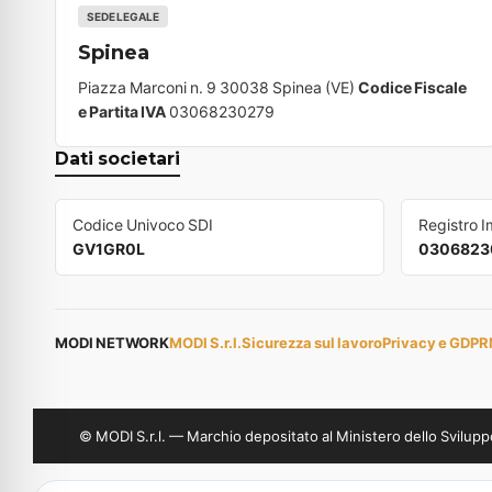
SEDE LEGALE
Spinea
Piazza Marconi n. 9 30038 Spinea (VE)
Codice Fiscale
e Partita IVA
03068230279
Dati societari
Codice Univoco SDI
Registro 
GV1GR0L
0306823
MODI NETWORK
MODI S.r.l.
Sicurezza sul lavoro
Privacy e GDPR
© MODI S.r.l. — Marchio depositato al Ministero dello Svil