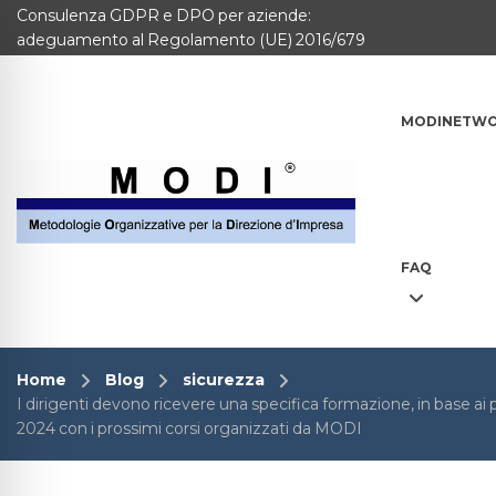
Consulenza GDPR e DPO per aziende:
MODINETWORK
adeguamento al Regolamento (UE) 2016/679
Home
MODINETW
Compliance
Chi Siamo
Corsi
FAQ
CONTATTACI
Questionario
Home
Blog
sicurezza
I dirigenti devono ricevere una specifica formazione, in base ai p
Blog e info
2024 con i prossimi corsi organizzati da MODI
FAQ