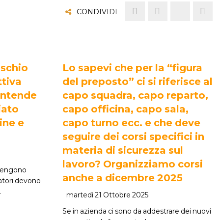
CONDIVIDI
ischio
Lo sapevi che per la “figura
ttiva
del preposto” ci si riferisce al
intende
capo squadra, capo reparto,
iato
capo officina, capo sala,
ine e
capo turno ecc. e che deve
seguire dei corsi specifici in
materia di sicurezza sul
lavoro? Organizziamo corsi
 vengono
anche a dicembre 2025
atori devono
…
martedì 21 Ottobre 2025
Se in azienda ci sono da addestrare dei nuovi