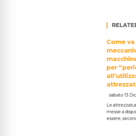
RELATE
Come va g
meccanico
macchine
per “peri
all’utili
attrezzat
sabato 13 D
Le attrezzatu
messe a dispo
essere, second