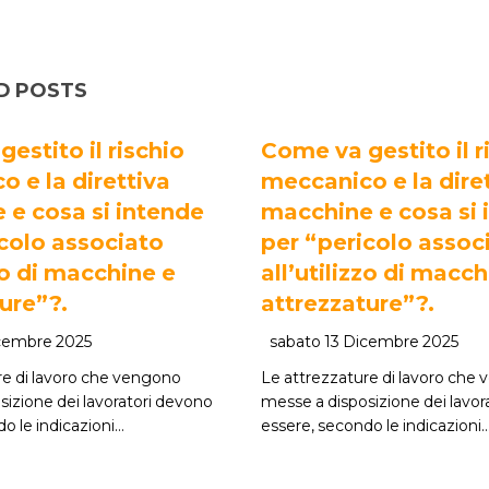
D POSTS
estito il rischio
Come va gestito il r
 e la direttiva
meccanico e la dire
 e cosa si intende
macchine e cosa si 
colo associato
per “pericolo assoc
zzo di macchine e
all’utilizzo di macch
ure”?.
attrezzature”?.
icembre 2025
sabato 13 Dicembre 2025
re di lavoro che vengono
Le attrezzature di lavoro che
sizione dei lavoratori devono
messe a disposizione dei lavor
o le indicazioni…
essere, secondo le indicazioni