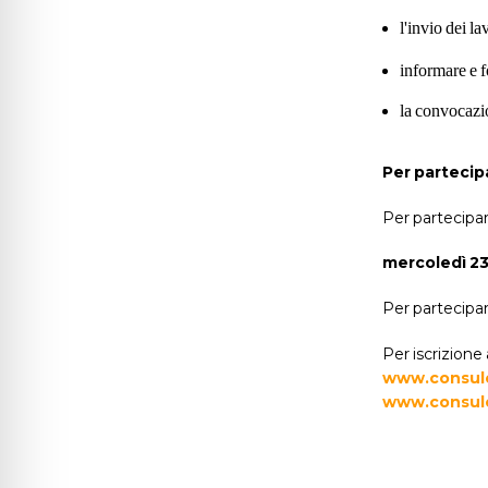
l'invio dei l
informare e f
la convocazio
Per partecipa
Per partecipar
mercoledì 23 
Per partecipar
Per iscrizione
www.consule
www.consule