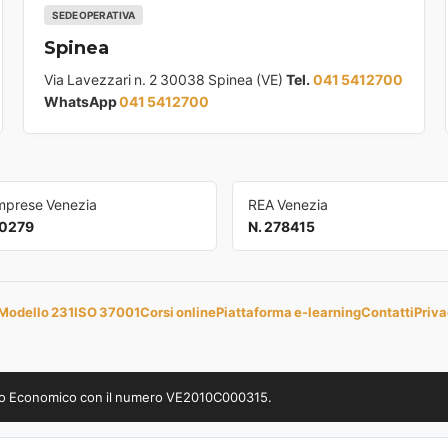
SEDE OPERATIVA
Spinea
Via Lavezzari n. 2 30038 Spinea (VE)
Tel.
041 5412700
WhatsApp
041 5412700
Imprese Venezia
REA Venezia
0279
N. 278415
Modello 231
ISO 37001
Corsi online
Piattaforma e-learning
Contatti
Priva
uppo Economico con il numero VE2010C000315.