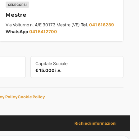
SEDE CORSI
Mestre
Via Volturno n. 4/E 30173 Mestre (VE)
Tel.
041 616289
WhatsApp
041 5412700
Capitale Sociale
€ 15.000 i.v.
cy Policy
Cookie Policy
Richiedi informazioni