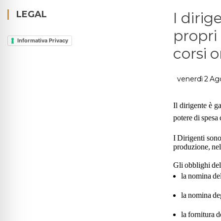
LEGAL
I diri
propri
Informativa Privacy
corsi 
venerdì 2 Ag
Il dirigente è g
potere di spesa 
I Dirigenti sono
produzione, nell
Gli obblighi del
la nomina de
la nomina deg
la fornitura 