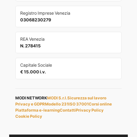
Registro Imprese Venezia
03068230279
REA Venezia
N. 278415
Capitale Sociale
€ 15.000 i.v.
MODI NETWORK
MODI S.r.l.
Sicurezza sul lavoro
Privacy e GDPR
Modello 231
ISO 37001
Corsi online
Piattaforma e-learning
Contatti
Privacy Policy
Cookie Policy