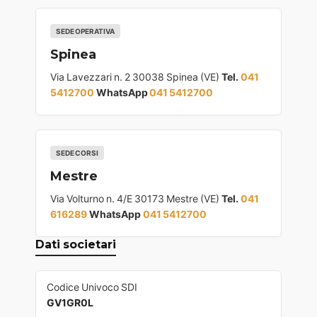
SEDE OPERATIVA
Spinea
Via Lavezzari n. 2 30038 Spinea (VE)
Tel.
041
5412700
WhatsApp
041 5412700
SEDE CORSI
Mestre
Via Volturno n. 4/E 30173 Mestre (VE)
Tel.
041
616289
WhatsApp
041 5412700
Dati societari
Codice Univoco SDI
GV1GR0L