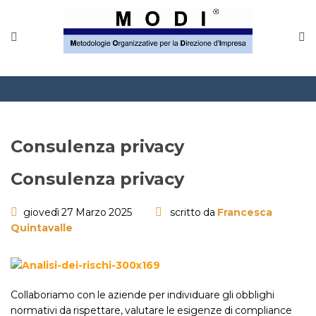
MODINETWORK
Home
Compliance
Chi Siamo
Consulenza privacy
Corsi
Consulenza privacy
CONTATTACI
giovedì 27 Marzo 2025
scritto da
Francesca
Quintavalle
Questionario
Blog e info
Collaboriamo con le aziende per individuare gli obblighi
FAQ
normativi da rispettare, valutare le esigenze di compliance