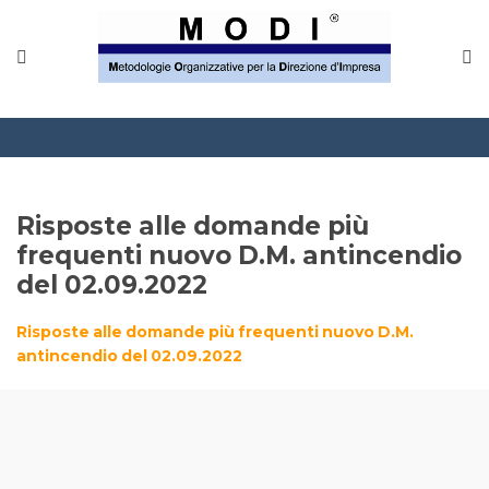
MODINETWORK
Home
Compliance
Chi Siamo
Risposte alle domande più
Corsi
frequenti nuovo D.M. antincendio
del 02.09.2022
CONTATTACI
Risposte alle domande più frequenti nuovo D.M.
Questionario
antincendio del 02.09.2022
Blog e info
FAQ