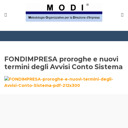
MODINETWORK
Home
Compliance
Chi Siamo
FONDIMPRESA proroghe e nuovi
Corsi
termini degli Avvisi Conto Sistema
CONTATTACI
Questionario
Blog e info
FAQ