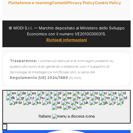
Piattaforma e-learning
Contatti
Privacy Policy
Cookie Policy
© MODI S.r.l. — Marchio depositato al Ministero dello Sviluppo
Economico con il numero VE2010C000315.
Richiedi informazioni
Trasparenza:
I contenuti testuali e le immagini presenti su
questo sito sono stati generati o elaborati con il supporto di
tecnologie di Intelligenza Artificiale (AI), ai sensi del
Regolamento (UE) 2024/1689
(AI Act).
Italiano