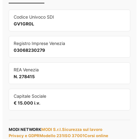
Codice Univoco SDI
GV1GR0L
Registro Imprese Venezia
03068230279
REA Venezia
N. 278415
Capitale Sociale
€ 15.000 i.v.
MODI NETWORK
MODI S.r.l.
Sicurezza sul lavoro
Privacy e GDPR
Modello 231
ISO 37001
Corsi online