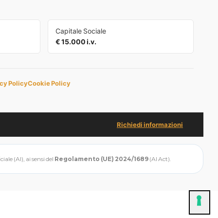
Capitale Sociale
€ 15.000 i.v.
cy Policy
Cookie Policy
Richiedi informazioni
ale (AI), ai sensi del
Regolamento (UE) 2024/1689
(AI Act).