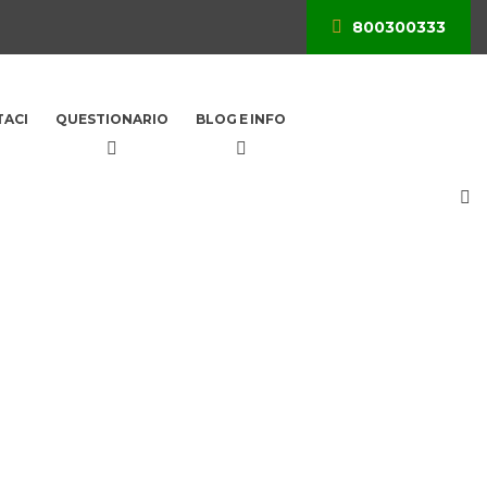
800300333
ACI
QUESTIONARIO
BLOG E INFO