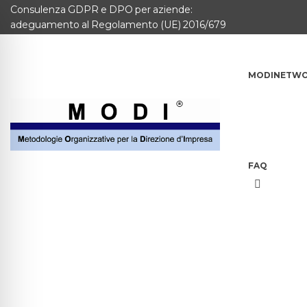
Consulenza GDPR e DPO per aziende:
MODINETWORK
adeguamento al Regolamento (UE) 2016/679
Home
MODINETW
Compliance
Chi Siamo
Corsi
FAQ
CONTATTACI
Questionario
Blog e info
FAQ