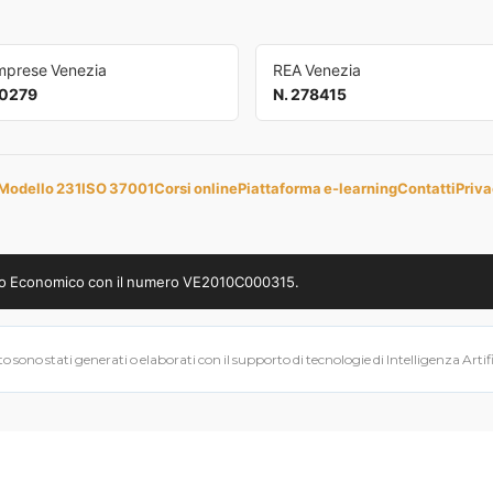
Imprese Venezia
REA Venezia
0279
N. 278415
Modello 231
ISO 37001
Corsi online
Piattaforma e-learning
Contatti
Priva
uppo Economico con il numero VE2010C000315.
 sono stati generati o elaborati con il supporto di tecnologie di Intelligenza Artifici