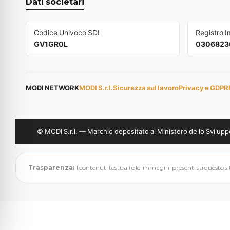
Dati societari
Codice Univoco SDI
Registro 
GV1GR0L
0306823
MODI NETWORK
MODI S.r.l.
Sicurezza sul lavoro
Privacy e GDPR
© MODI S.r.l. — Marchio depositato al Ministero dello Svil
Trasparenza:
I contenuti testuali e le immagini presenti su questo sito