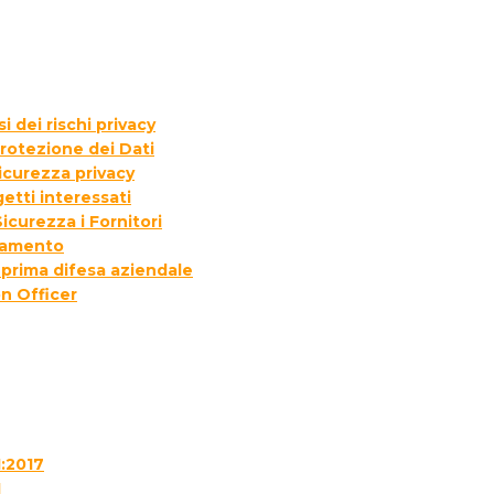
 dei rischi privacy
rotezione dei Dati
icurezza privacy
etti interessati
icurezza i Fornitori
ttamento
 prima difesa aziendale
n Officer
1:2017
1