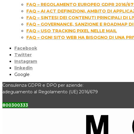
FAQ – REGOLAMENTO EUROPEO GDPR 2016/67
FAQ – AI ACT DEFINIZIONI, AMBITO DI APPLIC
FAQ – SINTESI DEI CONTENUTI PRINCIPALI D
FAQ – GOVERNANCE, SANZIONE E ROADMAP DI 
FAQ – USO TRACKING PIXEL NELLE MAIL
FAQ – OGNI SITO WEB HA BISOGNO DI UNA PR
Facebook
Twitter
Instagram
linkedin
Google
Consulenza GDPR e DPO per aziende:
adeguamento al Regolamento (UE) 2016/679
800300333