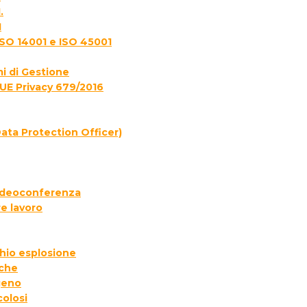
.
1
ISO 14001 e ISO 45001
i di Gestione
UE Privacy 679/2016
ata Protection Officer)
 videoconferenza
e lavoro
chio esplosione
iche
geno
colosi