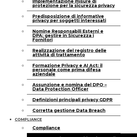
Implementazione misure di
protezione per la sicurezza privacy
Predisposizione di informative
privacy per soggetti interessati
Nomine Responsabili Esterni e
DPA: gestire in Sicurezza i
Fornitori
Realizzazione del registro delle
attività di trattamento
Formazione Privacy e AI Act: il
personale come prima difesa
aziendale
Assunzione e nomina del DPO –
Data Protection Officer
Definizioni principali privacy GDPR
Corretta gestione Data Breach
COMPLIANCE
Compliance