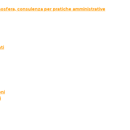
tmosfera, consulenza per pratiche amministrative
ti
oni
i