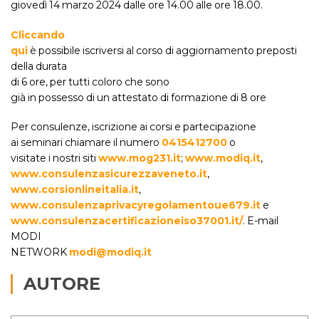
giovedì 14 marzo 2024 dalle ore 14.00 alle ore 18.00.
Cliccando
qui
è possibile iscriversi al corso di aggiornamento preposti
della durata
di 6 ore, per tutti coloro che sono
già in possesso di un attestato di formazione di 8 ore
Per consulenze, iscrizione ai corsi e partecipazione
ai seminari chiamare il numero
0415412700
o
visitate i nostri siti
www.mog231.it
;
www.modiq.it
,
www.consulenzasicurezzaveneto.it
,
www.corsionlineitalia.it
,
www.consulenzaprivacyregolamentoue679.it
e
www.consulenzacertificazioneiso37001.it/
. E-mail
MODI
NETWORK
modi@modiq.it
AUTORE