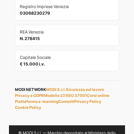
Registro Imprese Venezia
03068230279
REA Venezia
N. 278415
Capitale Sociale
€ 15.000 i.v.
MODI NETWORK
MODI S.r.l.
Sicurezza sul lavoro
Privacy e GDPR
Modello 231
ISO 37001
Corsi online
Piattaforma e-learning
Contatti
Privacy Policy
Cookie Policy
© MODI S.r.l. — Marchio depositato al Ministero dello