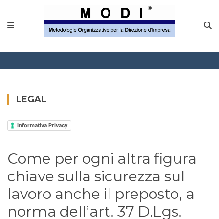
MODINETWORK
Home
Compliance
Chi Siamo
LEGAL
Corsi
Informativa Privacy
CONTATTACI
Come per ogni altra figura
Questionario
chiave sulla sicurezza sul
Blog e info
lavoro anche il preposto, a
norma dell’art. 37 D.Lgs.
FAQ