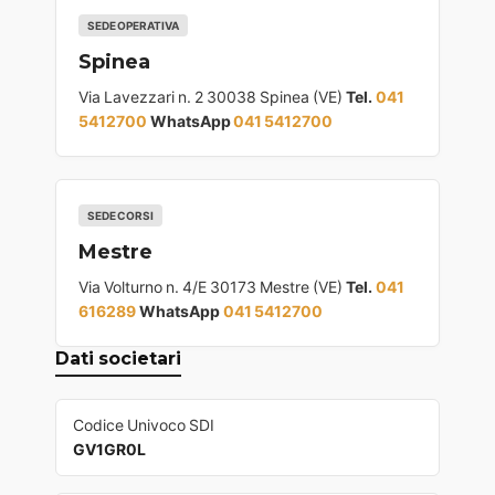
SEDE OPERATIVA
Spinea
Via Lavezzari n. 2 30038 Spinea (VE)
Tel.
041
5412700
WhatsApp
041 5412700
SEDE CORSI
Mestre
Via Volturno n. 4/E 30173 Mestre (VE)
Tel.
041
616289
WhatsApp
041 5412700
Dati societari
Codice Univoco SDI
GV1GR0L