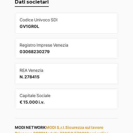
Dati societari
Codice Univoco SDI
GV1GR0L
Registro Imprese Venezia
03068230279
REA Venezia
N. 278415
Capitale Sociale
€ 15.000 i.v.
MODI NETWORK
MODI S.r.l.
Sicurezza sul lavoro