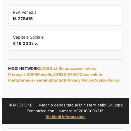
REA Venezia
N. 278415
Capitale Sociale
€ 15.000 i.v.
MODI NETWORK
MODI S.r.l.
Sicurezza sul lavoro
Privacy e GDPR
Modello 231
ISO 37001
Corsi online
Piattaforma e-learning
Contatti
Privacy Policy
Cookie Policy
© MODI S.r.l. — Marchio depositato al Ministero dello Sviluppo
Economico con il numero VE2010C000315.
Richiedi informazioni