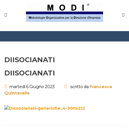
MODINETWORK
Home
Compliance
Chi Siamo
DIISOCIANATI
Corsi
DIISOCIANATI
CONTATTACI
martedì 6 Giugno 2023
scritto da
Francesca
Quintavalle
Questionario
Blog e info
FAQ