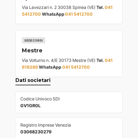
Via Lavezzari n. 2 30038 Spinea (VE)
Tel.
041
5412700
WhatsApp
041 5412700
SEDE CORSI
Mestre
Via Volturno n. 4/E 30173 Mestre (VE)
Tel.
041
616289
WhatsApp
041 5412700
Dati societari
Codice Univoco SDI
GV1GR0L
Registro Imprese Venezia
03068230279