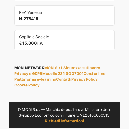
REA Venezia
N. 278415
Capitale Sociale
€ 15.000 i.v.
MODI NETWORK
MODI S.r.l.
Sicurezza sul lavoro
Privacy e GDPR
Modello 231
ISO 37001
Corsi online
Piattaforma e-learning
Contatti
Privacy Policy
Cookie Policy
© MODI S.r.l. — Marchio depositato al Ministero dello
Sviluppo Economico con il numero VE2010C000315.
Richiedi informazioni