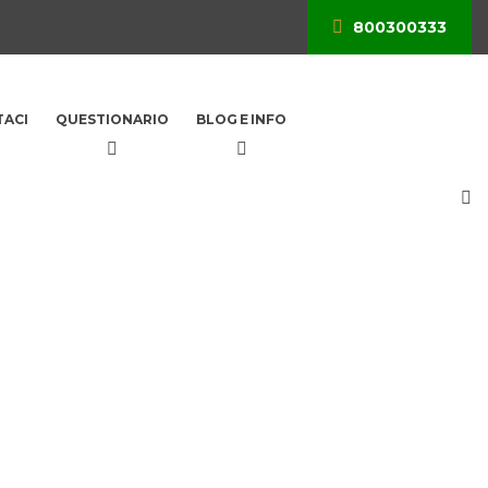
800300333
ACI
QUESTIONARIO
BLOG E INFO