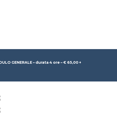
 GENERALE – durata 4 ore – € 65,00 +
E
E