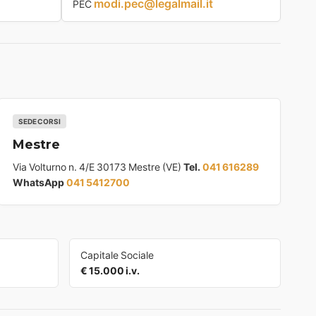
modi.pec@legalmail.it
PEC
SEDE CORSI
Mestre
Via Volturno n. 4/E 30173 Mestre (VE)
Tel.
041 616289
WhatsApp
041 5412700
Capitale Sociale
€ 15.000 i.v.