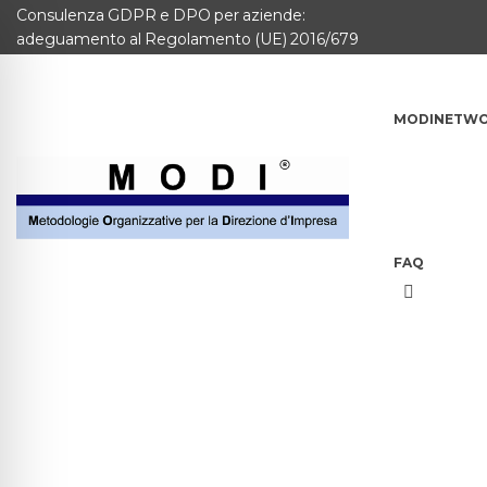
Consulenza GDPR e DPO per aziende:
MODINETWORK
adeguamento al Regolamento (UE) 2016/679
Home
MODINETW
Compliance
Chi Siamo
Corsi
FAQ
CONTATTACI
Questionario
Blog e info
FAQ