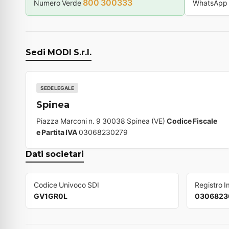
800 300333
Numero Verde
WhatsApp
Sedi MODI S.r.l.
SEDE LEGALE
Spinea
Piazza Marconi n. 9 30038 Spinea (VE)
Codice Fiscale
e Partita IVA
03068230279
Dati societari
Codice Univoco SDI
Registro 
GV1GR0L
0306823