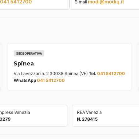
041 5412700
modi@modiq.it
E-mail
SEDE OPERATIVA
Spinea
Via Lavezzari n. 2 30038 Spinea (VE)
Tel.
041 5412700
WhatsApp
041 5412700
Imprese Venezia
REA Venezia
0279
N. 278415