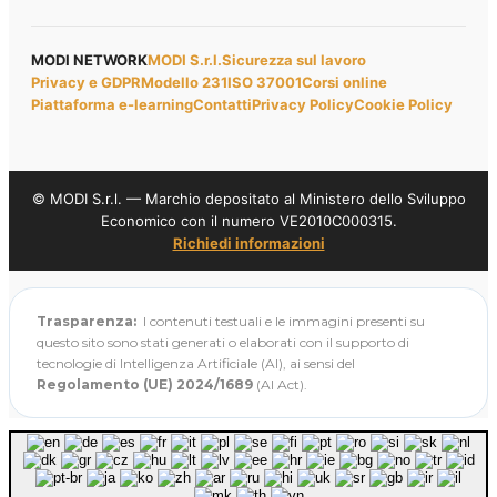
MODI NETWORK
MODI S.r.l.
Sicurezza sul lavoro
Privacy e GDPR
Modello 231
ISO 37001
Corsi online
Piattaforma e-learning
Contatti
Privacy Policy
Cookie Policy
© MODI S.r.l. — Marchio depositato al Ministero dello Sviluppo
Economico con il numero VE2010C000315.
Richiedi informazioni
Trasparenza:
I contenuti testuali e le immagini presenti su
questo sito sono stati generati o elaborati con il supporto di
tecnologie di Intelligenza Artificiale (AI), ai sensi del
Regolamento (UE) 2024/1689
(AI Act).