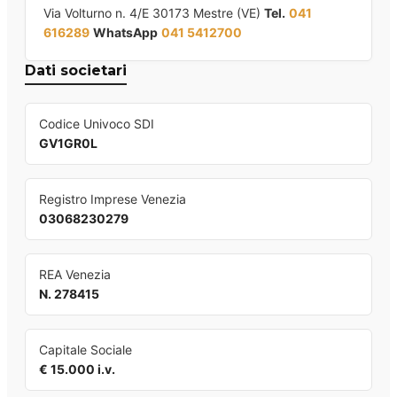
Via Volturno n. 4/E 30173 Mestre (VE)
Tel.
041
616289
WhatsApp
041 5412700
Dati societari
Codice Univoco SDI
GV1GR0L
Registro Imprese Venezia
03068230279
REA Venezia
N. 278415
Capitale Sociale
€ 15.000 i.v.