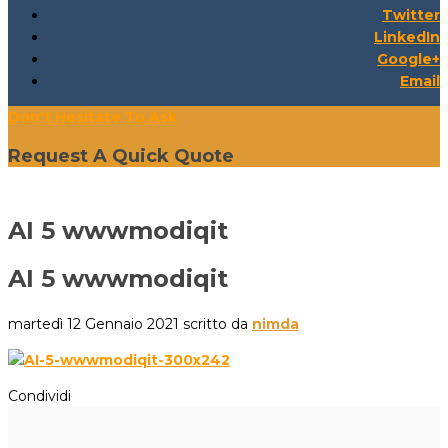
Twitter
LinkedIn
Google+
Email
Don't Hesitate To Ask
Request A Quick Quote
AI 5 wwwmodiqit
AI 5 wwwmodiqit
martedì 12 Gennaio 2021
scritto da
nimda
Condividi