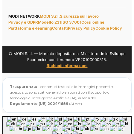
MODI NETWORK
MODI S.r.l.
Sicurezza sul lavoro
Privacy e GDPR
Modello 231
ISO 37001
Corsi online
Piattaforma e-learning
Contatti
Privacy Policy
Cookie Policy
© MODI S.r.l. — Marchio depositato al Ministero dello Sviluppo
Economico con il numero VE2010C000315.
Richiedi informazioni
Trasparenza:
I contenuti testuali e le immagini presenti su
questo sito sono stati generati o elaborati con il supporto di
tecnologie di Intelligenza Artificiale (AI), ai sensi del
Regolamento (UE) 2024/1689
(AI Act).