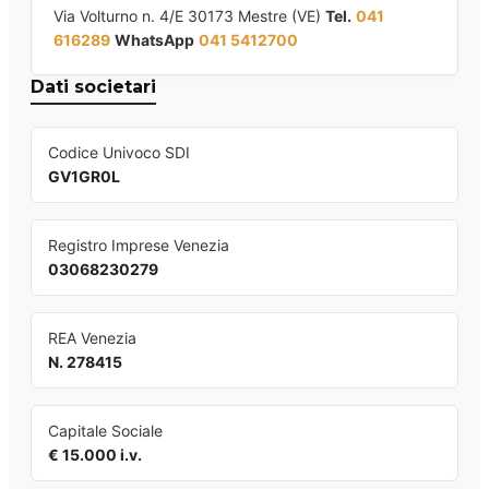
Via Volturno n. 4/E 30173 Mestre (VE)
Tel.
041
616289
WhatsApp
041 5412700
Dati societari
Codice Univoco SDI
GV1GR0L
Registro Imprese Venezia
03068230279
REA Venezia
N. 278415
Capitale Sociale
€ 15.000 i.v.