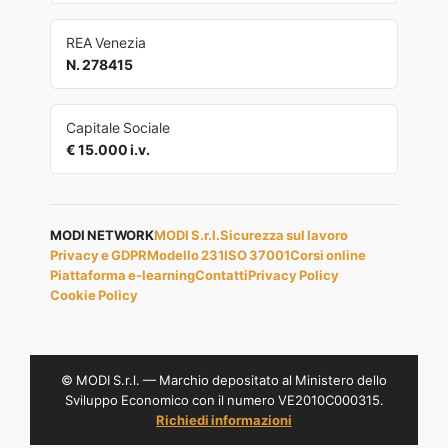
REA Venezia
N. 278415
Capitale Sociale
€ 15.000 i.v.
MODI NETWORK
MODI S.r.l.
Sicurezza sul lavoro
Privacy e GDPR
Modello 231
ISO 37001
Corsi online
Piattaforma e-learning
Contatti
Privacy Policy
Cookie Policy
© MODI S.r.l. — Marchio depositato al Ministero dello
Sviluppo Economico con il numero VE2010C000315.
Richiedi informazioni