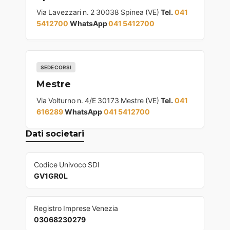
Via Lavezzari n. 2 30038 Spinea (VE)
Tel.
041
5412700
WhatsApp
041 5412700
SEDE CORSI
Mestre
Via Volturno n. 4/E 30173 Mestre (VE)
Tel.
041
616289
WhatsApp
041 5412700
Dati societari
Codice Univoco SDI
GV1GR0L
Registro Imprese Venezia
03068230279