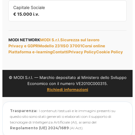
Capitale Sociale
€ 15.000 i.v.
MODI NETWORK
MODI S.r.l.
Sicurezza sul lavoro
Privacy e GDPR
Modello 231
ISO 37001
Corsi online
Piattaforma e-learning
Contatti
Privacy Policy
Cookie Policy
© MODI S.r.l. — Marchio depositato al Ministero dello Sviluppo
Economico con il numero VE2010C000315.
Richiedi informazioni
Trasparenza:
I contenuti testuali e le immagini presenti su
questo sito sono stati generati o elaborati con il supporto di
tecnologie di Intelligenza Artificiale (AI), ai sensi del
Regolamento (UE) 2024/1689
(AI Act).