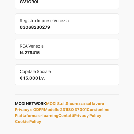
GV1GR0L
Registro Imprese Venezia
03068230279
REA Venezia
N. 278415
Capitale Sociale
€ 15.000 i.v.
MODI NETWORK
MODI S.r.l.
Sicurezza sul lavoro
Privacy e GDPR
Modello 231
ISO 37001
Corsi online
Piattaforma e-learning
Contatti
Privacy Policy
Cookie Policy