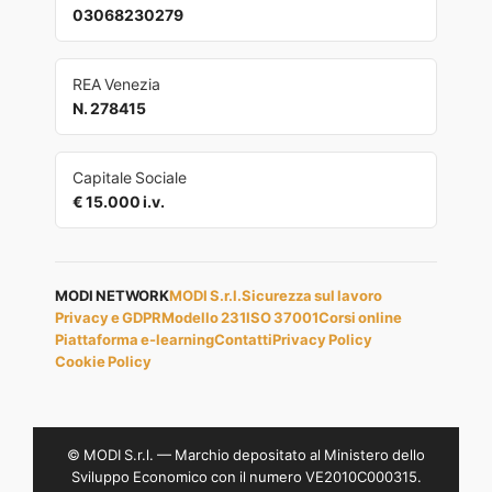
03068230279
REA Venezia
N. 278415
Capitale Sociale
€ 15.000 i.v.
MODI NETWORK
MODI S.r.l.
Sicurezza sul lavoro
Privacy e GDPR
Modello 231
ISO 37001
Corsi online
Piattaforma e-learning
Contatti
Privacy Policy
Cookie Policy
© MODI S.r.l. — Marchio depositato al Ministero dello
Sviluppo Economico con il numero VE2010C000315.