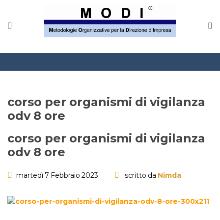
MODINETWORK
Home
Compliance
Chi Siamo
corso per organismi di vigilanza
Corsi
odv 8 ore
CONTATTACI
corso per organismi di vigilanza
odv 8 ore
Questionario
martedì 7 Febbraio 2023
scritto da
Nimda
Blog e info
FAQ