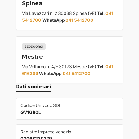
Spinea
Via Lavezzari n. 2 30038 Spinea (VE)
Tel.
041
5412700
WhatsApp
041 5412700
SEDE CORSI
Mestre
Via Volturno n. 4/E 30173 Mestre (VE)
Tel.
041
616289
WhatsApp
041 5412700
Dati societari
Codice Univoco SDI
GV1GR0L
Registro Imprese Venezia
03068230279