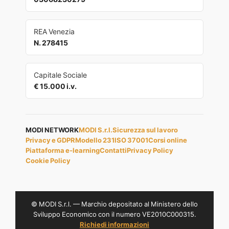
REA Venezia
N. 278415
Capitale Sociale
€ 15.000 i.v.
MODI NETWORK
MODI S.r.l.
Sicurezza sul lavoro
Privacy e GDPR
Modello 231
ISO 37001
Corsi online
Piattaforma e-learning
Contatti
Privacy Policy
Cookie Policy
© MODI S.r.l. — Marchio depositato al Ministero dello
Sviluppo Economico con il numero VE2010C000315.
Richiedi informazioni