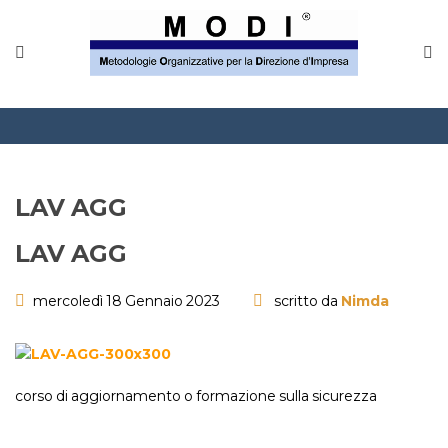
MODINETWORK
Home
Compliance
Chi Siamo
LAV AGG
Corsi
LAV AGG
CONTATTACI
mercoledì 18 Gennaio 2023
scritto da
Nimda
Questionario
Blog e info
corso di aggiornamento o formazione sulla sicurezza
FAQ