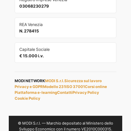
03068230279
REA Venezia
N. 278415
Capitale Sociale
€ 15.000 i.v.
MODI NETWORK
MODI S.r.l.
Sicurezza sul lavoro
Privacy e GDPR
Modello 231
ISO 37001
Corsi online
Piattaforma e-learning
Contatti
Privacy Policy
Cookie Policy
© MODI S.r.l. — Marchio depositato al Ministero dello
Sviluppo Economico con il numero VE2010C000315.