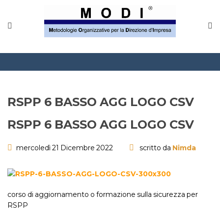
MODINETWORK
Home
Compliance
Chi Siamo
RSPP 6 BASSO AGG LOGO CSV
Corsi
RSPP 6 BASSO AGG LOGO CSV
CONTATTACI
mercoledì 21 Dicembre 2022
scritto da
Nimda
Questionario
Blog e info
corso di aggiornamento o formazione sulla sicurezza per
RSPP
FAQ