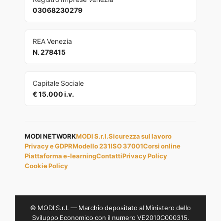
03068230279
REA Venezia
N. 278415
Capitale Sociale
€ 15.000 i.v.
MODI NETWORK
MODI S.r.l.
Sicurezza sul lavoro
Privacy e GDPR
Modello 231
ISO 37001
Corsi online
Piattaforma e-learning
Contatti
Privacy Policy
Cookie Policy
© MODI S.r.l. — Marchio depositato al Ministero dello
Sviluppo Economico con il numero VE2010C000315.