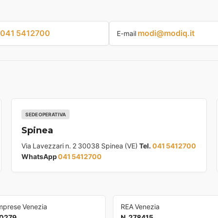
041 5412700
modi@modiq.it
E-mail
SEDE OPERATIVA
Spinea
Via Lavezzari n. 2 30038 Spinea (VE)
Tel.
041 5412700
WhatsApp
041 5412700
Imprese Venezia
REA Venezia
0279
N. 278415