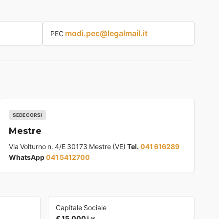
modi.pec@legalmail.it
PEC
SEDE CORSI
Mestre
Via Volturno n. 4/E 30173 Mestre (VE)
Tel.
041 616289
WhatsApp
041 5412700
Capitale Sociale
€ 15.000 i.v.