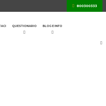
800300333
ACI
QUESTIONARIO
BLOG E INFO