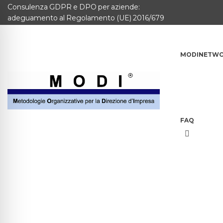
Consulenza GDPR e DPO per aziende:
MODINETWORK
adeguamento al Regolamento (UE) 2016/679
Home
MODINETW
Compliance
Chi Siamo
Corsi
FAQ
CONTATTACI
Questionario
Blog e info
FAQ