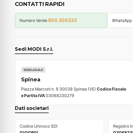
CONTATTI RAPIDI
800 300333
Numero Verde
WhatsApp
Sedi MODI S.r.l.
SEDE LEGALE
Spinea
Piazza Marconi n. 9 30038 Spinea (VE)
Codice Fiscale
e Partita IVA
03068230279
Dati societari
Codice Univoco SDI
Registro 
GV1GR0L
0306823