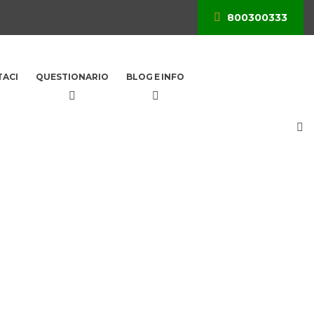
800300333
ACI
QUESTIONARIO
BLOG E INFO