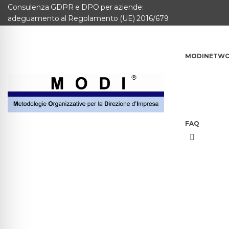
Consulenza GDPR e DPO per aziende:
MODINETWORK
adeguamento al Regolamento (UE) 2016/679
Home
MODINETW
Compliance
Chi Siamo
Corsi
FAQ
CONTATTACI
Questionario
Blog e info
FAQ