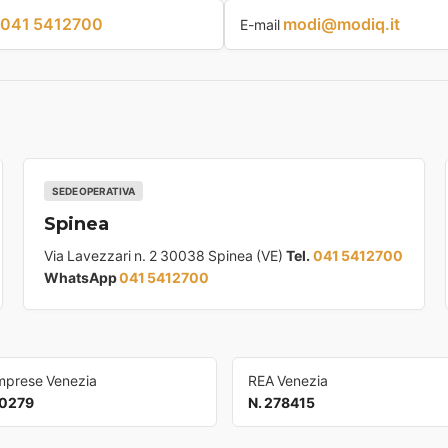
041 5412700
modi@modiq.it
E-mail
SEDE OPERATIVA
Spinea
Via Lavezzari n. 2 30038 Spinea (VE)
Tel.
041 5412700
WhatsApp
041 5412700
Imprese Venezia
REA Venezia
0279
N. 278415