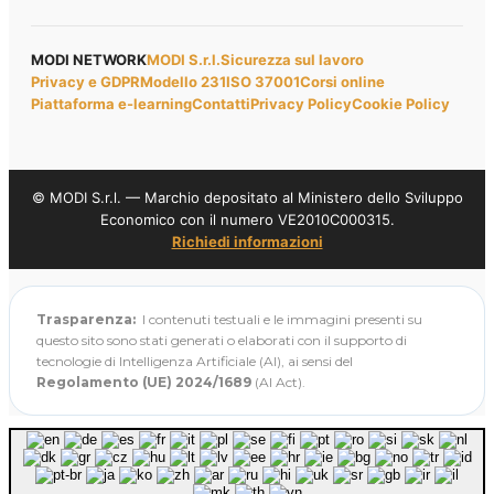
MODI NETWORK
MODI S.r.l.
Sicurezza sul lavoro
Privacy e GDPR
Modello 231
ISO 37001
Corsi online
Piattaforma e-learning
Contatti
Privacy Policy
Cookie Policy
© MODI S.r.l. — Marchio depositato al Ministero dello Sviluppo
Economico con il numero VE2010C000315.
Richiedi informazioni
Trasparenza:
I contenuti testuali e le immagini presenti su
questo sito sono stati generati o elaborati con il supporto di
tecnologie di Intelligenza Artificiale (AI), ai sensi del
Regolamento (UE) 2024/1689
(AI Act).