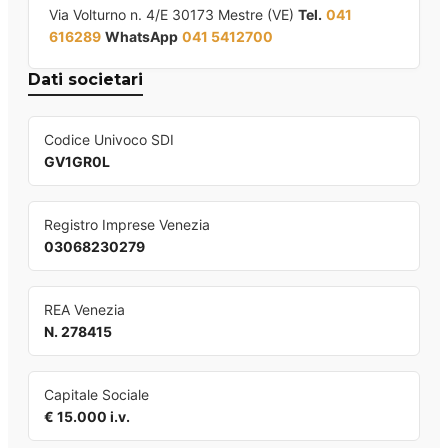
Via Volturno n. 4/E 30173 Mestre (VE)
Tel.
041
616289
WhatsApp
041 5412700
Dati societari
Codice Univoco SDI
GV1GR0L
Registro Imprese Venezia
03068230279
REA Venezia
N. 278415
Capitale Sociale
€ 15.000 i.v.