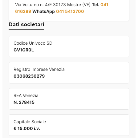
Via Volturno n. 4/E 30173 Mestre (VE)
Tel.
041
616289
WhatsApp
041 5412700
Dati societari
Codice Univoco SDI
GV1GR0L
Registro Imprese Venezia
03068230279
REA Venezia
N. 278415
Capitale Sociale
€ 15.000 i.v.