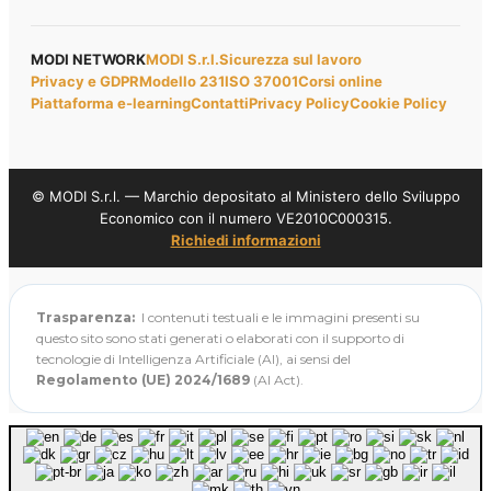
MODI NETWORK
MODI S.r.l.
Sicurezza sul lavoro
Privacy e GDPR
Modello 231
ISO 37001
Corsi online
Piattaforma e-learning
Contatti
Privacy Policy
Cookie Policy
© MODI S.r.l. — Marchio depositato al Ministero dello Sviluppo
Economico con il numero VE2010C000315.
Richiedi informazioni
Trasparenza:
I contenuti testuali e le immagini presenti su
questo sito sono stati generati o elaborati con il supporto di
tecnologie di Intelligenza Artificiale (AI), ai sensi del
Regolamento (UE) 2024/1689
(AI Act).