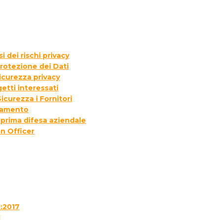
 dei rischi privacy
rotezione dei Dati
icurezza privacy
etti interessati
icurezza i Fornitori
ttamento
 prima difesa aziendale
n Officer
1:2017
1