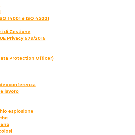
.
1
ISO 14001 e ISO 45001
i di Gestione
UE Privacy 679/2016
ata Protection Officer)
 videoconferenza
e lavoro
chio esplosione
iche
geno
colosi