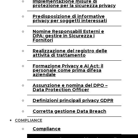
Implementazione misure di
protezione per la sicurezza privacy
Predisposizione di informative
privacy per soggetti interessati
Nomine Responsabili Esterni e
DPA: gestire in Sicurezza i
Fornitori
Realizzazione del registro delle
attività di trattamento
Formazione Privacy e AI Act: il
personale come prima difesa
aziendale
Assunzione e nomina del DPO –
Data Protection Officer
Definizioni principali privacy GDPR
Corretta gestione Data Breach
COMPLIANCE
Compliance