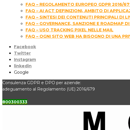
FAQ – REGOLAMENTO EUROPEO GDPR 2016/67
FAQ – AI ACT DEFINIZIONI, AMBITO DI APPLIC
FAQ – SINTESI DEI CONTENUTI PRINCIPALI D
FAQ – GOVERNANCE, SANZIONE E ROADMAP DI 
FAQ – USO TRACKING PIXEL NELLE MAIL
FAQ – OGNI SITO WEB HA BISOGNO DI UNA PR
Facebook
Twitter
Instagram
linkedin
Google
Consulenza GDPR e DPO per aziende:
adeguamento al Regolamento (UE) 2016/679
800300333