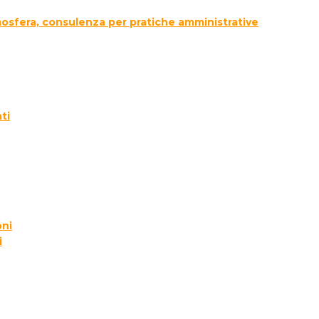
tmosfera, consulenza per pratiche amministrative
ti
oni
i