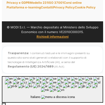
Privacy e GDPR
Modello 231
ISO 37001
Corsi online
Piattaforma e-learning
Contatti
Privacy Policy
Cookie Policy
© MODI S.r.l. — Marchio depositato al Ministero dello Sviluppo
Economico con il numero VE2010C000315.
Richiedi informazioni
Trasparenza:
I contenuti testuali e le immagini presenti su
questo sito sono stati generati o elaborati con il supporto di
tecnologie di Intelligenza Artificiale (AI), ai sensi del
Regolamento (UE) 2024/1689
(AI Act).
Italiano