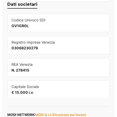
Dati societari
Codice Univoco SDI
GV1GR0L
Registro Imprese Venezia
03068230279
REA Venezia
N. 278415
Capitale Sociale
€ 15.000 i.v.
MODI NETWORK
MODI S.r.l.
Sicurezza sul lavoro